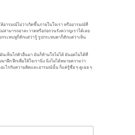
ำให้อารมณ์ไม่ว่าเกิดขึ้นภายในใจเรา หรืออารมณ์ที่
จะไม่สามารถอาละวาดหรือก่อกวนรังควาญเราได้เลย
สียงกระทบหูก็สักแต่ว่ารู้ รูปกระทบตาก็สักแต่ว่าเห็น
ันเห็นไก่ตัวอื่นมา มันก็ห้ามใจไม่ได้ มันอดไม่ได้ที่
มาฝึก ฝึกเพื่อให้ใจเรานิ่ง นิ่งไม่ได้หมายความว่า
ำอะไรกับความคิดและอารมณ์นั้น ก็แค่รู้ซื่อ ๆ ดูเฉย ๆ
้