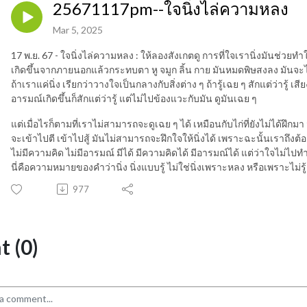
25671117pm--ใจนิ่งไล่ความหลง
Mar 5, 2025
17 พ.ย. 67 - ใจนิ่งไล่ความหลง : ให้ลองสังเกตดู การที่ใจเรานิ่งมันช่วยท
เกิดขึ้นจากภายนอกแล้วกระทบตา หู จมูก ลิ้น กาย มันหมดพิษสงลง มัน
ถ้าเราแค่นิ่ง เรียกว่าวางใจเป็นกลางกับสิ่งต่าง ๆ ถ้ารู้เฉย ๆ สักแต่ว่ารู้ เ
อารมณ์เกิดขึ้นก็สักแต่ว่ารู้ แต่ไม่ไปข้องแวะกับมัน ดูมันเฉย ๆ
แต่เมื่อไรก็ตามที่เราไม่สามารถจะดูเฉย ๆ ได้ เหมือนกับไก่ที่ยังไม่ได้ฝึกมา ม
จะเข้าไปตี เข้าไปสู้ มันไม่สามารถจะฝึกใจให้นิ่งได้ เพราะฉะนั้นเราถึงต้อง
ไม่มีความคิด ไม่มีอารมณ์ มีได้ มีความคิดได้ มีอารมณ์ได้ แต่ว่าใจไม่ไปท
นี่คือความหมายของคำว่านิ่ง นิ่งแบบรู้ ไม่ใช่นิ่งเพราะหลง หรือเพราะไม่รู
977
 (0)