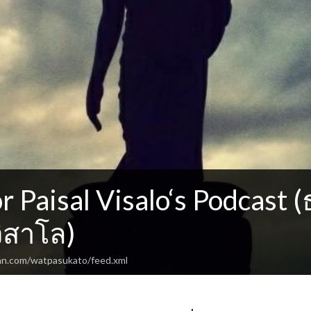
r Paisal Visalo‘s Podcast
ิสาโล)
an.com/watpasukato/feed.xml