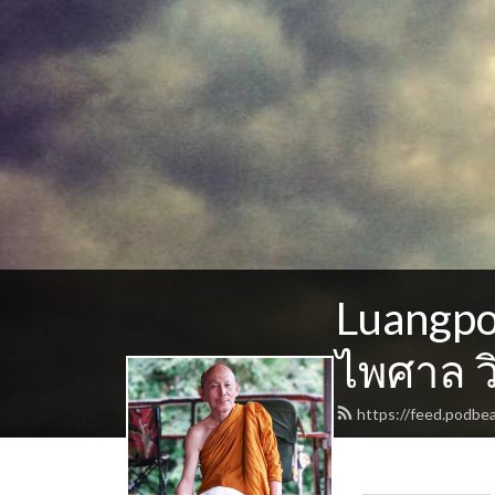
Luangpo
ไพศาล ว
https://feed.podbe