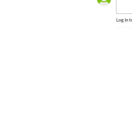
Contact admin: 
Log in t
watpasukato19@gmail.com