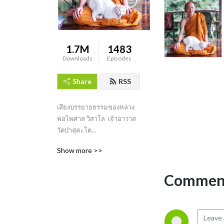
1.7M
1483
Downloads
Episodes
Share
RSS
เสียงบรรยายธรรมของหลวง
พ่อไพศาล วิสาโล  เจ้าอาวาส
วัดป่าสุคะโต

Dhamma talks by Venerable 
Show more >>
(Luangpor) Paisal Visalo, 
Abbot of Watpasukato, 
Comment
Chaiyaphum, Thailand.

MP3 files are courtesy of 
https://www.facebook.com/Zensukato