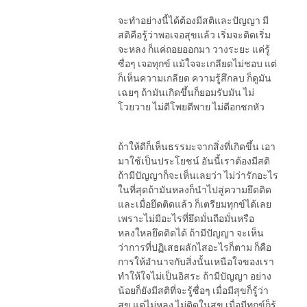
จะทำอย่างนี้ได้ต้องมีสติและปัญญา มี
สติคือรู้ว่าพอเจอสุขแล้ว เริ่มจะติดเริ่ม
จะหลง ก็แค่ถอยออกมา วางระยะ แค่รู้
ซื่อๆ เจอทุกข์ แม้ใจจะเกลียดไม่ชอบ แต่
ก็เห็นความเกลียด ความรู้สึกลบ ก็ดูมัน
เฉยๆ ถ้ามันเกิดขึ้นก็ยอมรับมัน ไม่
โวยวาย ไม่ตีโพยตีพาย ไม่ตีอกชกหัว
ถ้าให้ดีก็เห็นธรรมะจากสิ่งที่เกิดขึ้น เอา
มาใช้เป็นประโยชน์ อันนี้เราต้องมีสติ
ถ้ามีปัญญาก็จะเห็นเลยว่า ไม่ว่ารักอะไร
ในที่สุดถ้ามันหลงก็นำไปสู่ความยึดติด
และเมื่อยึดติดแล้ว ก็เตรียมทุกข์ได้เลย
เพราะไม่มีอะไรที่ยึดมั่นถือมั่นหรือ
หลงใหลยึดติดได้ ถ้ามีปัญญา จะเห็น
ว่าการที่ปฏิเสธผลักไสอะไรก็ตาม ก็คือ
การให้อำนาจกับสิ่งนั้นเหนือใจของเรา
ทำให้ใจไม่เป็นอิสระ ถ้ามีปัญญา อย่าง
น้อยก็ยังมีสติที่จะรู้ซื่อๆ เมื่อมีสุขก็รู้ว่า
สุข แต่ไม่หลง ไม่ติดในสุข เมื่อมีทุกข์ก็รู้