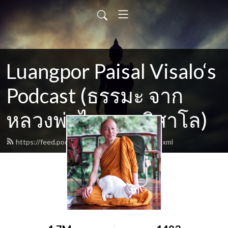
Luangpor Paisal Visalo‘s
Podcast (ธรรมะ จาก
หลวงพ่อไพศาล วิสาโล)
https://feed.podbean.com/watpasukato/feed.xml