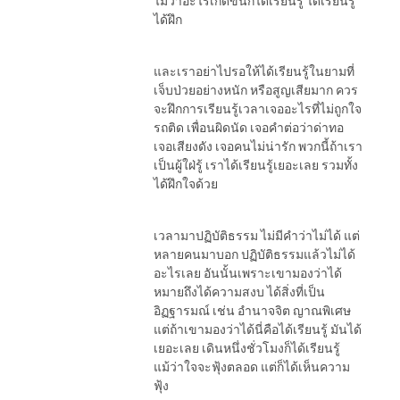
ไม่ว่าอะไรเกิดขึ้นก็ได้เรียนรู้ ได้เรียนรู้
ได้ฝึก
และเราอย่าไปรอให้ได้เรียนรู้ในยามที่
เจ็บป่วยอย่างหนัก หรือสูญเสียมาก ควร
จะฝึกการเรียนรู้เวลาเจออะไรที่ไม่ถูกใจ
รถติด เพื่อนผิดนัด เจอคำต่อว่าด่าทอ
เจอเสียงดัง เจอคนไม่น่ารัก พวกนี้ถ้าเรา
เป็นผู้ใฝ่รู้ เราได้เรียนรู้เยอะเลย รวมทั้ง
ได้ฝึกใจด้วย
เวลามาปฏิบัติธรรม ไม่มีคำว่าไม่ได้ แต่
หลายคนมาบอก ปฏิบัติธรรมแล้วไม่ได้
อะไรเลย อันนั้นเพราะเขามองว่าได้
หมายถึงได้ความสงบ ได้สิ่งที่เป็น
อิฏฐารมณ์ เช่น อำนาจจิต ญาณพิเศษ
แต่ถ้าเขามองว่าได้นี่คือได้เรียนรู้ มันได้
เยอะเลย เดินหนึ่งชั่วโมงก็ได้เรียนรู้
แม้ว่าใจจะฟุ้งตลอด แต่ก็ได้เห็นความ
ฟุ้ง