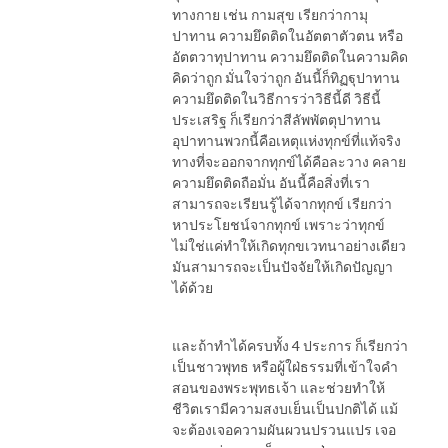
ทางกาย เช่น กามสุข เรียกว่ากามุ
ปาทาน ความยึดติดในอัตตาตัวตน หรือ
อัตตวาทุปาทาน ความยึดติดในความคิด
คิดว่าถูก มั่นใจว่าถูก อันนี้ก็ทิฏฐุปาทาน
ความยึดติดในวิธีการว่าวิธีนี้ดี วิธีนี้
ประเสริฐ ก็เรียกว่าสีลัพพัตตุปาทาน
อุปาทานพวกนี้คือเหตุแห่งทุกข์ที่แท้จริง
ทางที่จะออกจากทุกข์ได้คือละวาง คลาย
ความยึดติดถือมั่น อันนี้คือสิ่งที่เรา
สามารถจะเรียนรู้ได้จากทุกข์ เรียกว่า
หาประโยชน์จากทุกข์ เพราะว่าทุกข์
ไม่ใช่แค่ทำให้เกิดทุกขเวทนาอย่างเดียว
มันสามารถจะเป็นปัจจัยให้เกิดปัญญา
ได้ด้วย
และถ้าทำได้ครบทั้ง 4 ประการ ก็เรียกว่า
เป็นชาวพุทธ หรือผู้ใฝ่ธรรมที่เข้าใจคำ
สอนของพระพุทธเจ้า และช่วยทำให้
ชีวิตเรามีความสงบเย็นเป็นปกติได้ แม้
จะต้องเจอความผันผวนปรวนแปร เจอ